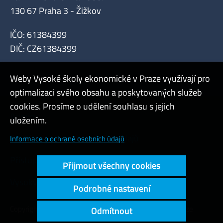
130 67 Praha 3 - Žižkov
IČO: 61384399
DIČ: CZ61384399
Weby Vysoké školy ekonomické v Praze využívají pro
optimalizaci svého obsahu a poskytovaných služeb
cookies. Prosíme o udělení souhlasu s jejich
Admin
uložením.
Cookies a ochrana osobních údajů
Informace o ochraně osobních údajů
Přístupnost webu
Přijmout všechny cookies
Vysoký kontrast
Podrobné nastavení
Copyright © 2000 - 2026 Vysoká škola ekonomická v Praze
Odmítnout