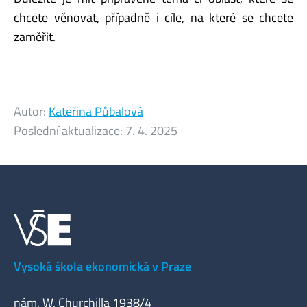
chcete věnovat, případně i cíle, na které se chcete
zaměřit.
Autor:
Kateřina Půbalová
Poslední aktualizace:
7. 4. 2025
Vysoká škola ekonomická v Praze
nám. W. Churchilla 1938/4