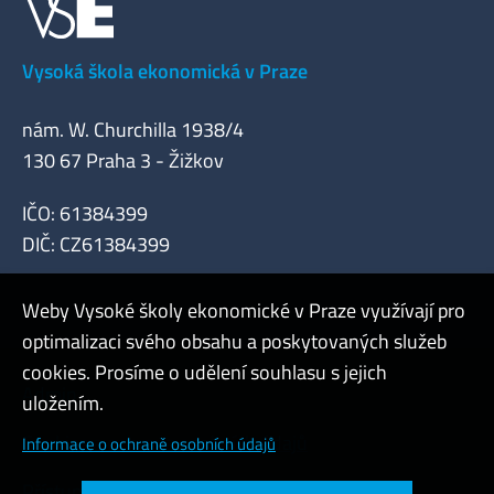
Vysoká škola ekonomická v Praze
nám. W. Churchilla 1938/4
130 67 Praha 3 - Žižkov
IČO: 61384399
DIČ: CZ61384399
Weby Vysoké školy ekonomické v Praze využívají pro
optimalizaci svého obsahu a poskytovaných služeb
cookies. Prosíme o udělení souhlasu s jejich
Admin
uložením.
Cookies a ochrana osobních údajů
Informace o ochraně osobních údajů
Přístupnost webu