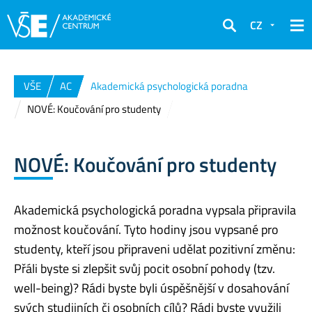
CZ
Hledat
VŠE
AC
Akademická psychologická poradna
NOVÉ: Koučování pro studenty
NOVÉ: Koučování pro studenty
Akademická psychologická poradna vypsala připravila
možnost koučování. Tyto hodiny jsou vypsané pro
studenty, kteří jsou připraveni udělat pozitivní změnu:
Přáli byste si zlepšit svůj pocit osobní pohody (tzv.
well-being)? Rádi byste byli úspěšnější v dosahování
svých studijních či osobních cílů? Rádi byste využili