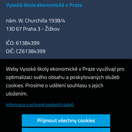
Vysoká škola ekonomická v Praze
nám. W. Churchilla 1938/4
130 67 Praha 3 - Žižkov
IČO: 61384399
DIČ: CZ61384399
Weby Vysoké školy ekonomické v Praze využívají pro
optimalizaci svého obsahu a poskytovaných služeb
cookies. Prosíme o udělení souhlasu s jejich
Admin
uložením.
Cookies a ochrana osobních údajů
Informace o ochraně osobních údajů
Přístupnost webu
Přijmout všechny cookies
Vysoký kontrast