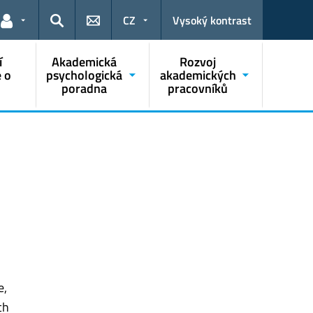
CZ
Vysoký kontrast
Odkazy pro uživatele
Hledat
í
Akademická
Rozvoj
 o
psychologická
akademických
poradna
pracovníků
e,
ch