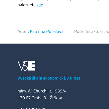
naleznete
zde
.
Autor:
Kateřina Půbalová
Poslední aktualiza
Vysoká škola ekonomická v Praze
nám. W. Churchilla 1938/4
130 67 Praha 3 - Žižkov