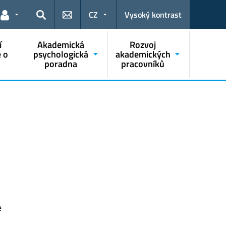
CZ
Vysoký kontrast
Odkazy pro uživatele
Hledat
í
Akademická
Rozvoj
 o
psychologická
akademických
poradna
pracovníků
e