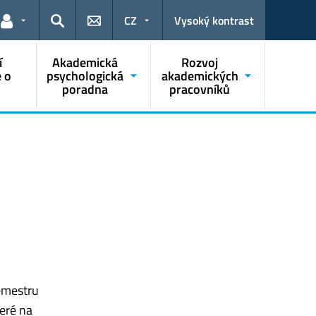
CZ
Vysoký kontrast
Odkazy pro uživatele
Hledat
í
Akademická
Rozvoj
 o
psychologická
akademických
poradna
pracovníků
emestru
teré na