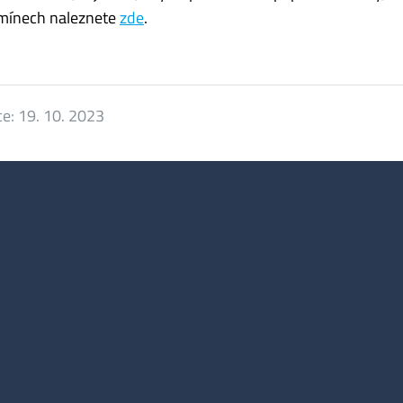
rmínech naleznete
zde
.
ce:
19. 10. 2023