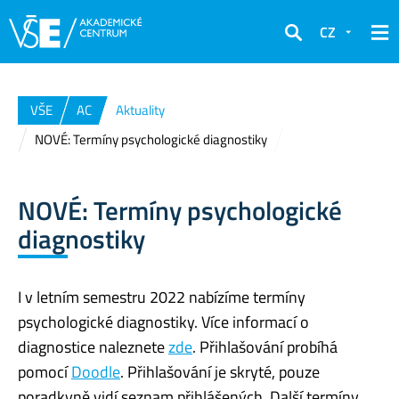
CZ
Hledat
VŠE
AC
Aktuality
NOVÉ: Termíny psychologické diagnostiky
NOVÉ: Termíny psychologické
diagnostiky
I v letním semestru 2022 nabízíme termíny
psychologické diagnostiky. Více informací o
diagnostice naleznete
zde
. Přihlašování probíhá
pomocí
Doodle
. Přihlašování je skryté, pouze
poradkyně vidí seznam přihlášených. Další termíny