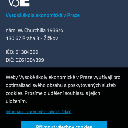
Vysoká škola ekonomická v Praze
nám. W. Churchilla 1938/4
130 67 Praha 3 - Žižkov
IČO: 61384399
DIČ: CZ61384399
Weby Vysoké školy ekonomické v Praze využívají pro
optimalizaci svého obsahu a poskytovaných služeb
cookies. Prosíme o udělení souhlasu s jejich
Admin
uložením.
Cookies a ochrana osobních údajů
Informace o ochraně osobních údajů
Přístupnost webu
Přijmout všechny cookies