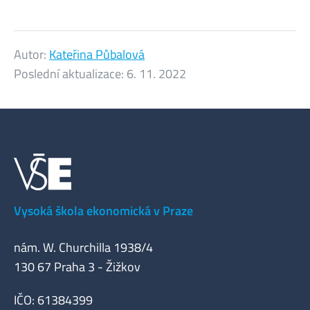
Autor:
Kateřina Půbalová
Poslední aktualizace:
6. 11. 2022
Vysoká škola ekonomická v Praze
nám. W. Churchilla 1938/4
130 67 Praha 3 - Žižkov
IČO: 61384399