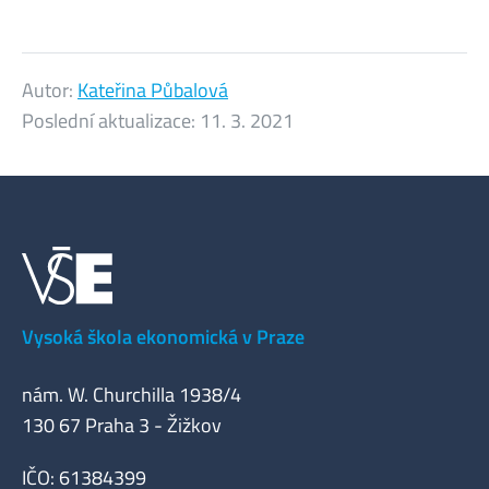
Autor:
Kateřina Půbalová
Poslední aktualizace:
11. 3. 2021
Vysoká škola ekonomická v Praze
nám. W. Churchilla 1938/4
130 67 Praha 3 - Žižkov
IČO: 61384399