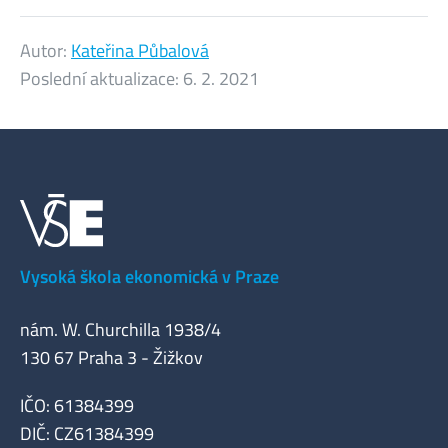
Autor:
Kateřina Půbalová
Poslední aktualizace:
6. 2. 2021
Vysoká škola ekonomická v Praze
nám. W. Churchilla 1938/4
130 67 Praha 3 - Žižkov
IČO: 61384399
DIČ: CZ61384399