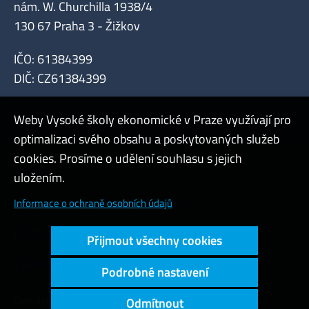
nám. W. Churchilla 1938/4
130 67 Praha 3 - Žižkov
IČO: 61384399
DIČ: CZ61384399
Weby Vysoké školy ekonomické v Praze využívají pro
optimalizaci svého obsahu a poskytovaných služeb
cookies. Prosíme o udělení souhlasu s jejich
Admin
uložením.
Cookies a ochrana osobních údajů
Informace o ochraně osobních údajů
Přístupnost webu
Přijmout všechny cookies
Vysoký kontrast
Podrobné nastavení
Copyright © 2000 - 2026 Vysoká škola ekonomická v Praze
Odmítnout