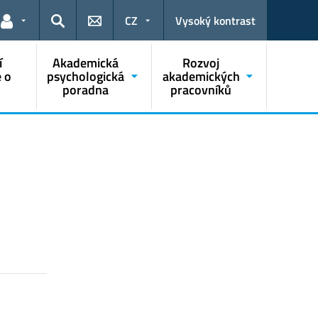
CZ
Vysoký kontrast
Odkazy pro uživatele
Hledat
í
Akademická
Rozvoj
 o
psychologická
akademických
poradna
pracovníků