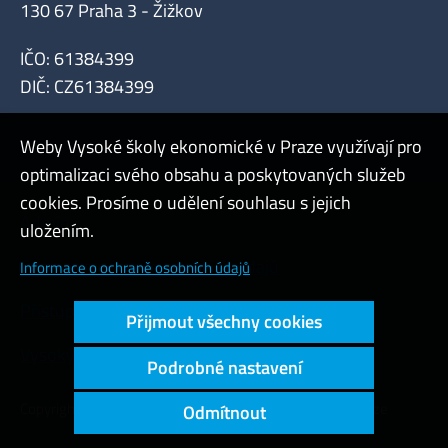
130 67 Praha 3 - Žižkov
IČO: 61384399
DIČ: CZ61384399
Weby Vysoké školy ekonomické v Praze využívají pro
optimalizaci svého obsahu a poskytovaných služeb
cookies. Prosíme o udělení souhlasu s jejich
Admin
uložením.
Cookies a ochrana osobních údajů
Informace o ochraně osobních údajů
Přístupnost webu
Přijmout všechny cookies
Vysoký kontrast
Podrobné nastavení
Copyright © 2000 - 2026 Vysoká škola ekonomická v Praze
Odmítnout