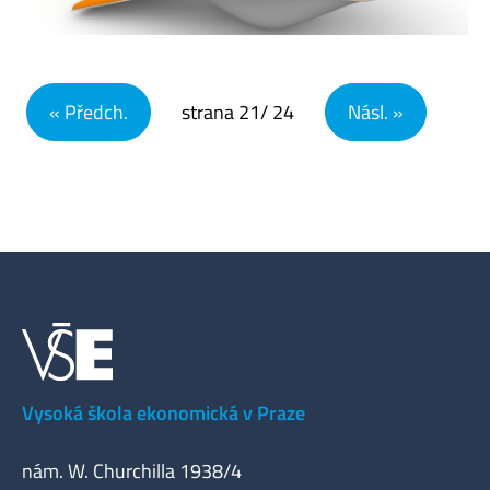
Navigace pro příspěvky
« Předch.
strana
21
/ 24
Násl. »
Vysoká škola ekonomická v Praze
nám. W. Churchilla 1938/4